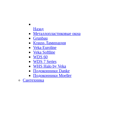
Назад
Металлопластиковые окна
Grunbau
Krauss Ламинация
Veka Euroline
Veka Softline
WDS 60
WDS 7 Series
WHS Halo by Veka
Подоконники Danke
Подоконники Moeller
Сантехника