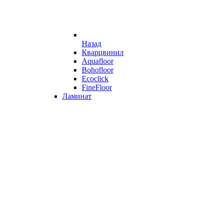
Назад
Кварцвинил
Aquafloor
Bohofloor
Ecoclick
FineFloor
Ламинат