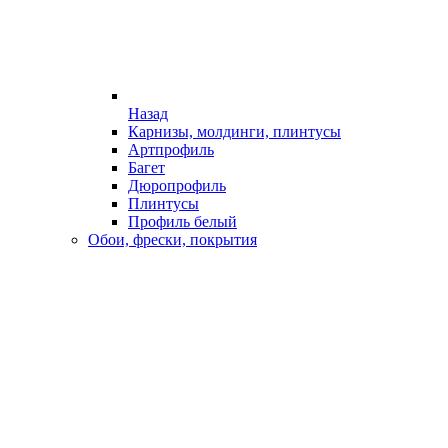
Назад
Карнизы, молдинги, плинтусы
Артпрофиль
Багет
Дюропрофиль
Плинтусы
Профиль белый
Обои, фрески, покрытия