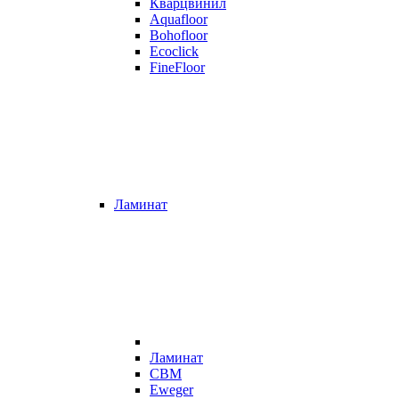
Кварцвинил
Aquafloor
Bohofloor
Ecoclick
FineFloor
Ламинат
Ламинат
CBM
Eweger