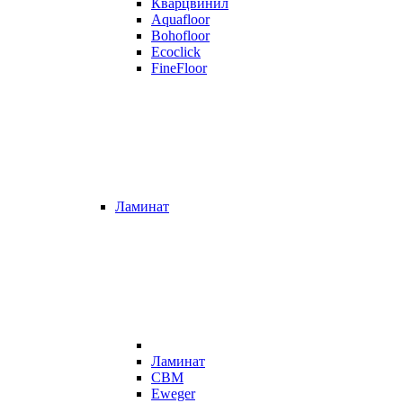
Кварцвинил
Aquafloor
Bohofloor
Ecoclick
FineFloor
Ламинат
Ламинат
CBM
Eweger