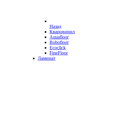
Назад
Кварцвинил
Aquafloor
Bohofloor
Ecoclick
FineFloor
Ламинат