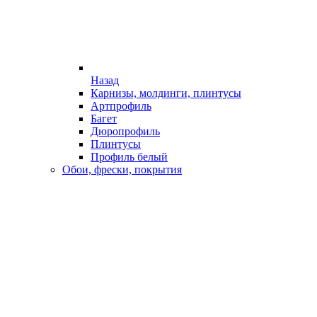
Назад
Карнизы, молдинги, плинтусы
Артпрофиль
Багет
Дюропрофиль
Плинтусы
Профиль белый
Обои, фрески, покрытия