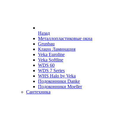
Назад
Металлопластиковые окна
Grunbau
Krauss Ламинация
Veka Euroline
Veka Softline
WDS 60
WDS 7 Series
WHS Halo by Veka
Подоконники Danke
Подоконники Moeller
Сантехника