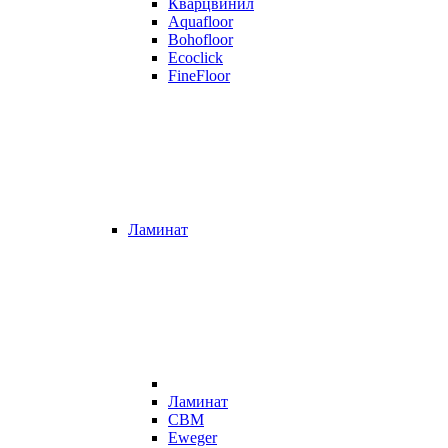
Кварцвинил
Aquafloor
Bohofloor
Ecoclick
FineFloor
Ламинат
Ламинат
CBM
Eweger