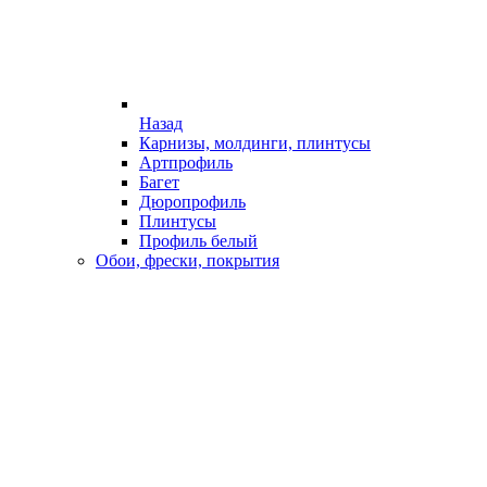
Назад
Карнизы, молдинги, плинтусы
Артпрофиль
Багет
Дюропрофиль
Плинтусы
Профиль белый
Обои, фрески, покрытия