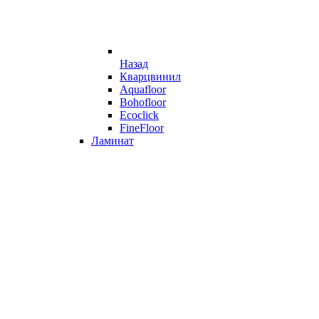
Назад
Кварцвинил
Aquafloor
Bohofloor
Ecoclick
FineFloor
Ламинат