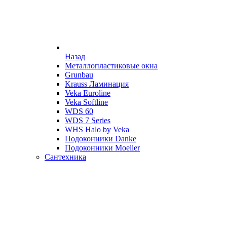
Назад
Металлопластиковые окна
Grunbau
Krauss Ламинация
Veka Euroline
Veka Softline
WDS 60
WDS 7 Series
WHS Halo by Veka
Подоконники Danke
Подоконники Moeller
Сантехника