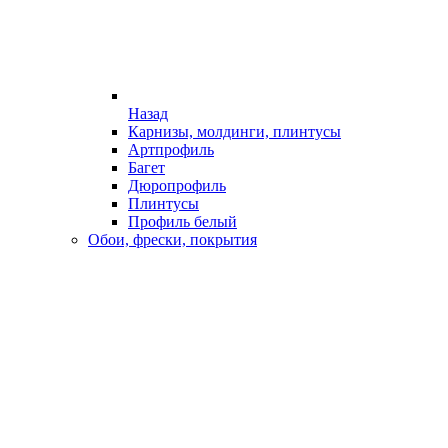
Назад
Карнизы, молдинги, плинтусы
Артпрофиль
Багет
Дюропрофиль
Плинтусы
Профиль белый
Обои, фрески, покрытия