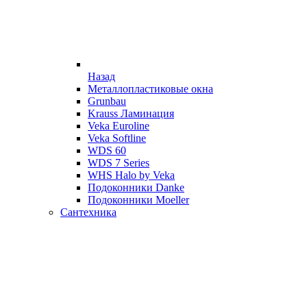
Назад
Металлопластиковые окна
Grunbau
Krauss Ламинация
Veka Euroline
Veka Softline
WDS 60
WDS 7 Series
WHS Halo by Veka
Подоконники Danke
Подоконники Moeller
Сантехника