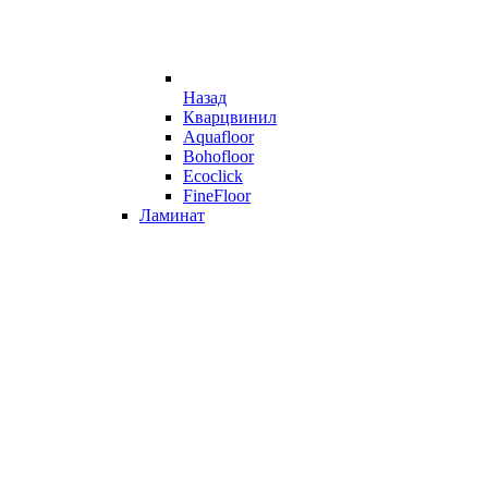
Назад
Кварцвинил
Aquafloor
Bohofloor
Ecoclick
FineFloor
Ламинат