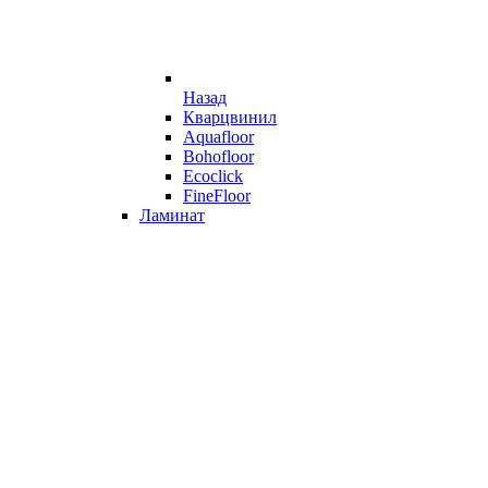
Назад
Кварцвинил
Aquafloor
Bohofloor
Ecoclick
FineFloor
Ламинат