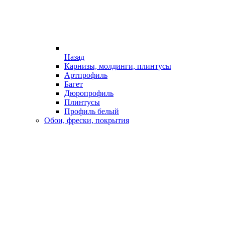
Назад
Карнизы, молдинги, плинтусы
Артпрофиль
Багет
Дюропрофиль
Плинтусы
Профиль белый
Обои, фрески, покрытия