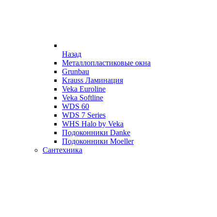
Назад
Металлопластиковые окна
Grunbau
Krauss Ламинация
Veka Euroline
Veka Softline
WDS 60
WDS 7 Series
WHS Halo by Veka
Подоконники Danke
Подоконники Moeller
Сантехника