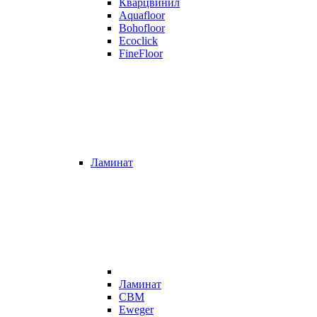
Кварцвинил
Aquafloor
Bohofloor
Ecoclick
FineFloor
Ламинат
Ламинат
CBM
Eweger