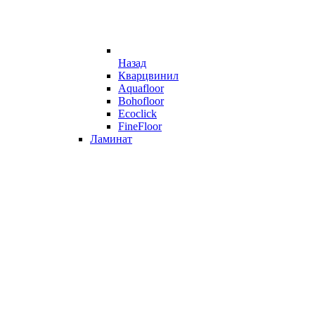
Назад
Кварцвинил
Aquafloor
Bohofloor
Ecoclick
FineFloor
Ламинат