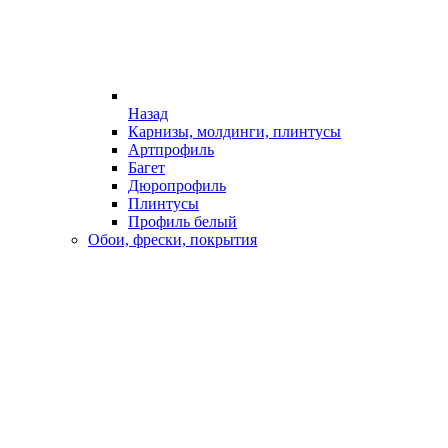
Назад
Карнизы, молдинги, плинтусы
Артпрофиль
Багет
Дюропрофиль
Плинтусы
Профиль белый
Обои, фрески, покрытия