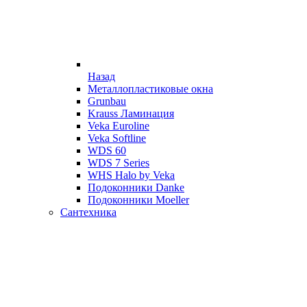
Назад
Металлопластиковые окна
Grunbau
Krauss Ламинация
Veka Euroline
Veka Softline
WDS 60
WDS 7 Series
WHS Halo by Veka
Подоконники Danke
Подоконники Moeller
Сантехника