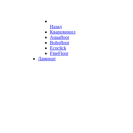
Назад
Кварцвинил
Aquafloor
Bohofloor
Ecoclick
FineFloor
Ламинат