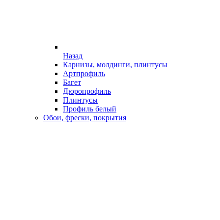
Назад
Карнизы, молдинги, плинтусы
Артпрофиль
Багет
Дюропрофиль
Плинтусы
Профиль белый
Обои, фрески, покрытия