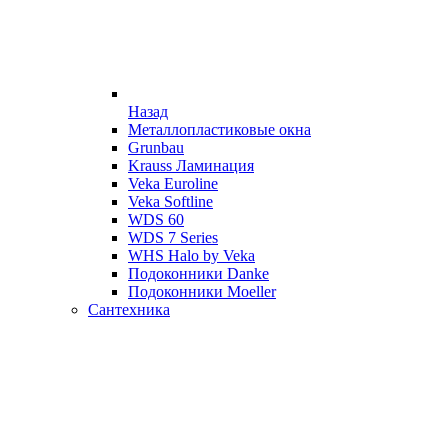
Назад
Металлопластиковые окна
Grunbau
Krauss Ламинация
Veka Euroline
Veka Softline
WDS 60
WDS 7 Series
WHS Halo by Veka
Подоконники Danke
Подоконники Moeller
Сантехника